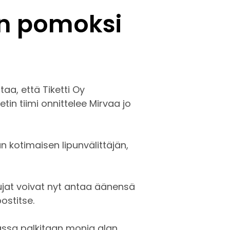
n pomoksi
taa, että Tiketti Oy
n tiimi onnittelee Mirvaa jo
kotimaisen lipunvälittäjän,
stujat voivat nyt antaa äänensä
ostitse.
assa palkitaan monia alan