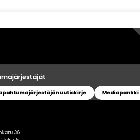
majärjestäjät
tapahtumajärjestäjän uutiskirje
Mediapankki
inkatu 36
 Helsinki