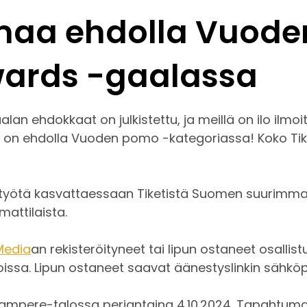
maa ehdolla Vuode
wards -gaalassa
lan ehdokkaat on julkistettu, ja meillä on ilo ilmoit
 on ehdolla Vuoden pomo -kategoriassa! Koko Tiketi
työtä kasvattaessaan Tiketistä Suomen suurimman 
mattilaista.
Media
an rekisteröityneet tai lipun ostaneet osalli
ioissa. Lipun ostaneet saavat äänestyslinkin sähköp
 Tampere-talossa perjantaina 4.10.2024. Tapahtum