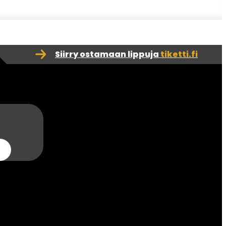
Siirry ostamaan lippuja
tiketti.fi