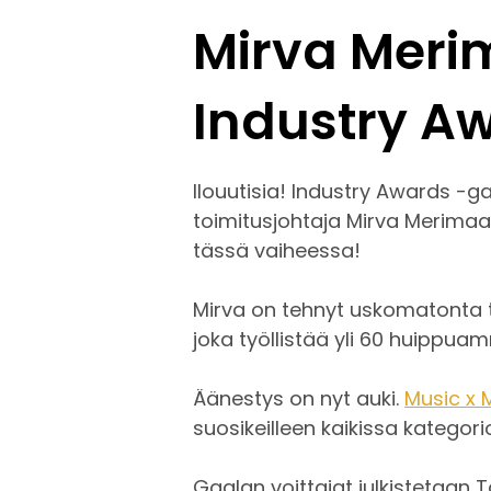
Mirva Meri
Industry A
Ilouutisia! Industry Awards -gaa
toimitusjohtaja Mirva Merimaa
tässä vaiheessa!
Mirva on tehnyt uskomatonta 
joka työllistää yli 60 huippuam
Äänestys on nyt auki.
Music x 
suosikeilleen kaikissa kategor
Gaalan voittajat julkistetaan