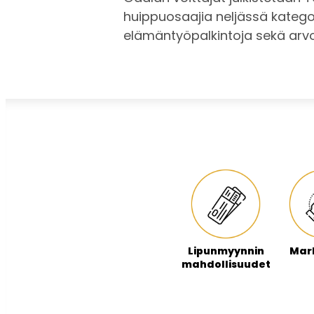
huippuosaajia neljässä kategori
elämäntyöpalkintoja sekä arv
Lipunmyynnin
Mark
mahdollisuudet