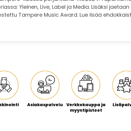
assa: Yleinen, Live, Label ja Media. Lisäksi jaetaan
ostettu Tampere Music Award. Lue lisää ehdokkai
kinointi
Asiakaspalvelu
Verkkokauppa ja
Lisäpal
myyntipisteet