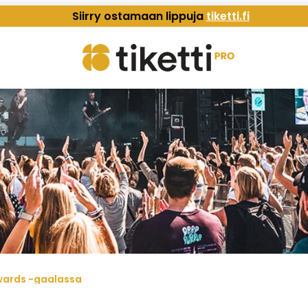
Siirry ostamaan lippuja
tiketti.fi
wards -gaalassa