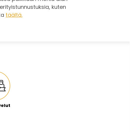
 erityistunnustuksia, kuten
sta
täältä.
velut