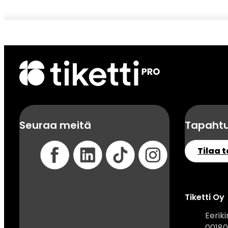
Seuraa meitä
Tapahtu
Tilaa 
Tiketti Oy
Eerik
00180