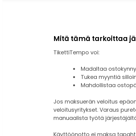
Mitä tämä tarkoittaa jä
TikettiTempo voi:
Madaltaa ostokynnys
Tukea myyntiä silloi
Mahdollistaa ostopää
Jos maksuerän veloitus epäonn
veloitusyritykset. Varaus pure
manuaalista työtä järjestäjältä
Käyttöönotto ei maksa tapahtu