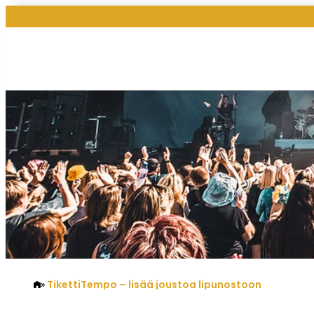
TikettiTempo – lisää joustoa lipunostoon