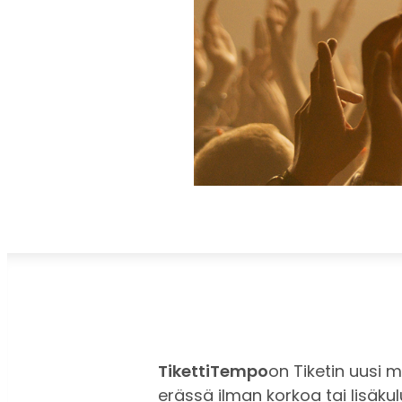
TikettiTempo
on Tiketin uusi 
erässä ilman korkoa tai lisäku