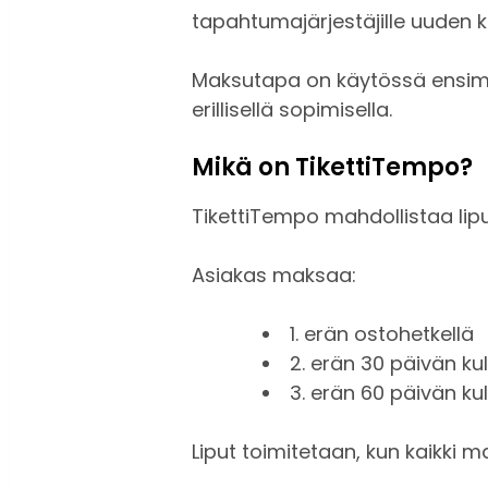
tapahtumajärjestäjille uuden 
Maksutapa on käytössä ensimmä
erillisellä sopimisella.
Mikä on TikettiTempo?
TikettiTempo mahdollistaa lip
Asiakas maksaa:
1. erän ostohetkellä
2. erän 30 päivän ku
3. erän 60 päivän ku
Liput toimitetaan, kun kaikki m