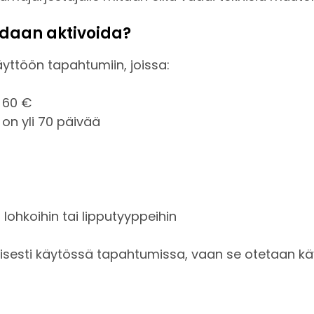
idaan aktivoida?
yttöön tapahtumiin, joissa:
i 60 €
n yli 70 päivää
in lohkoihin tai lipputyyppeihin
tisesti käytössä tapahtumissa, vaan se otetaan k