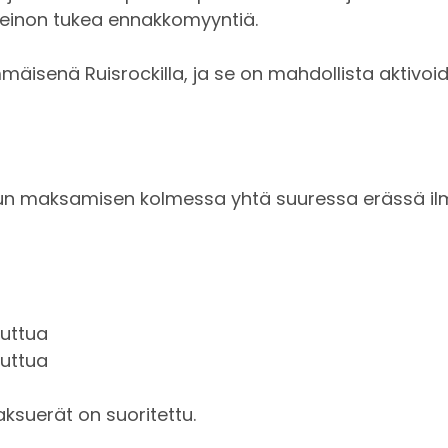
keinon tukea ennakkomyyntiä.
isenä Ruisrockilla, ja se on mahdollista aktivo
un maksamisen kolmessa yhtä suuressa erässä ilma
luttua
luttua
aksuerät on suoritettu.