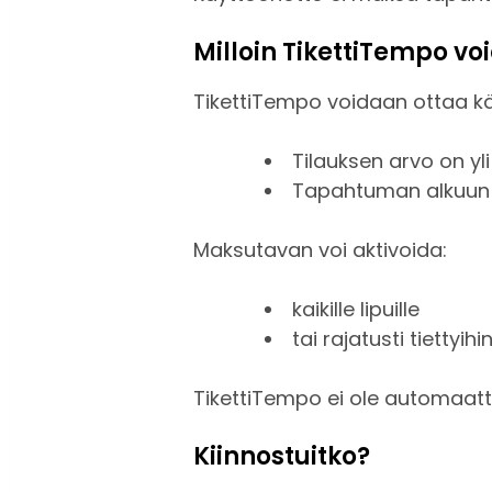
Milloin TikettiTempo vo
TikettiTempo voidaan ottaa kä
Tilauksen arvo on yl
Tapahtuman alkuun o
Maksutavan voi aktivoida:
kaikille lipuille
tai rajatusti tiettyih
TikettiTempo ei ole automaat
Kiinnostuitko?