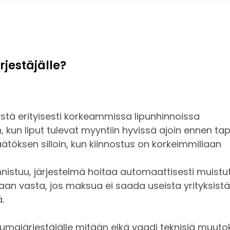
rjestäjälle?
tä erityisesti korkeammissa lipunhinnoissa
n, kun liput tulevat myyntiin hyvissä ajoin ennen 
töksen silloin, kun kiinnostus on korkeimmillaan
istuu, järjestelmä hoitaa automaattisesti muistut
taan vasta, jos maksua ei saada useista yrityksistä
.
majärjestäjälle mitään eikä vaadi teknisiä muutok