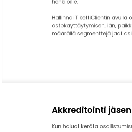
henkilöille.
Hallinnoi TikettiClientin avull
ostokäyttäytymisen, iän, paik
määrällä segmenttejä jaat asia
Akkreditointi jäsen
Kun haluat kerätä osallistumis