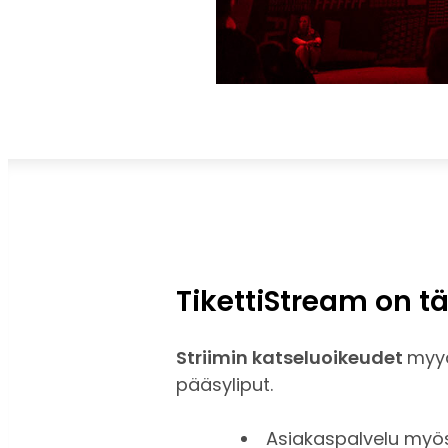
TikettiStream on t
Striimin katseluoikeudet
myyd
pääsyliput.
Asiakaspalvelu myös 