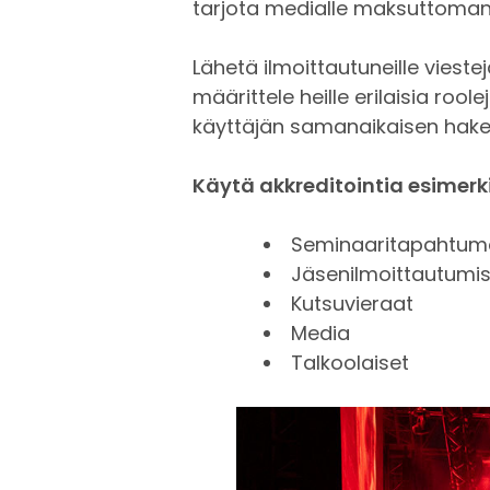
tarjota medialle maksuttoman a
Lähetä ilmoittautuneille vies
määrittele heille erilaisia roo
käyttäjän samanaikaisen hakemu
Käytä akkreditointia esimerki
Seminaaritapahtum
Jäsenilmoittautumi
Kutsuvieraat
Media
Talkoolaiset