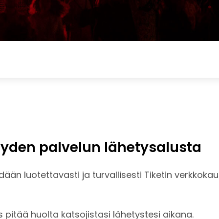
äyden palvelun lähetysalusta
ään luotettavasti ja turvallisesti Tiketin verkkok
pitää huolta katsojistasi lähetystesi aikana.