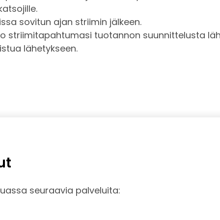
tsojille.
ssa sovitun ajan striimin jälkeen.
oko striimitapahtumasi tuotannon suunnittelusta lä
listua lähetykseen.
ut
assa seuraavia palveluita: