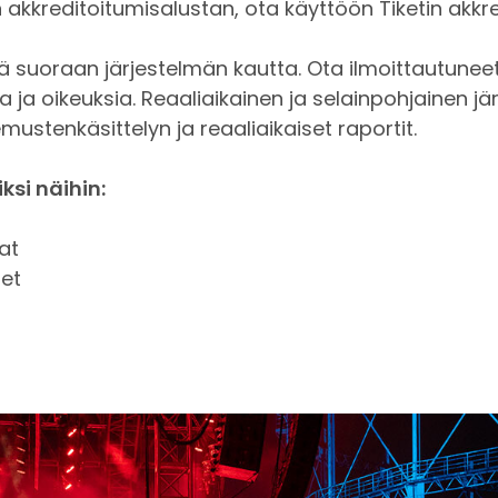
kkreditoitumisalustan, ota käyttöön Tiketin akkred
tejä suoraan järjestelmän kautta. Ota ilmoittautun
leja ja oikeuksia. Reaaliaikainen ja selainpohjainen
stenkäsittelyn ja reaaliaikaiset raportit.
ksi näihin:
at
set