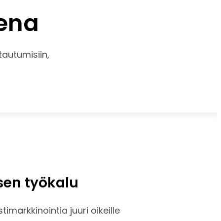
kena
autumisiin,
sen työkalu
imarkkinointia juuri oikeille