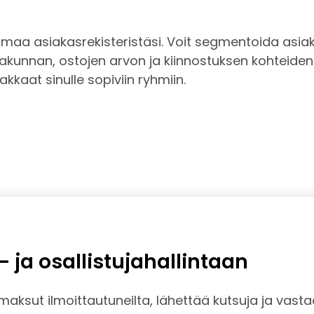
a omaa asiakasrekisteristäsi. Voit segmentoida asia
kakunnan, ostojen arvon ja kiinnostuksen kohteide
kkaat sinulle sopiviin ryhmiin.
- ja osallistujahallintaan
maksut ilmoittautuneilta, lähettää kutsuja ja vasta