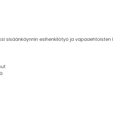
ksi sisäänkäynnin esihenkilötyö ja vapaaehtoisten 
sut
mä