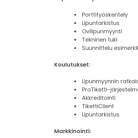
Porttityöskentely
Lipuntarkistus
Ovilipunmyynti
Tekninen tuki
Suunnittelu esimerki
Koulutukset:
Lipunmyynnin ratkai
ProTiketti-järjestel
Akkreditointi
TikettiClient
Lipuntarkistus
Markkinointi: