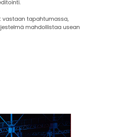
itointi.
eet vastaan tapahtumassa,
 järjestelmä mahdollistaa usean