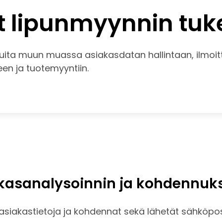
ut lipunmyynnin tu
uita muun muassa asiakasdatan hallintaan, ilmoitt
en ja tuotemyyntiin.
iakasanalysoinnin ja kohdennuk
t asiakastietoja ja kohdennat sekä lähetät sähköpost