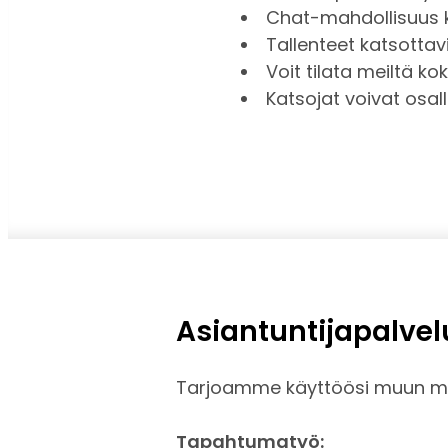
Chat-mahdollisuus ka
Tallenteet katsottavi
Voit tilata meiltä k
Katsojat voivat osal
Asiantuntijapalvel
Tarjoamme käyttöösi muun mu
Tapahtumatyö: