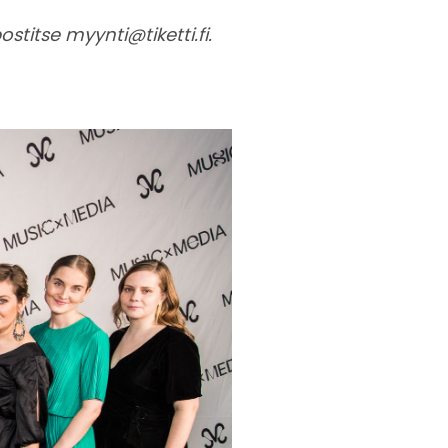
ostitse
myynti@tiketti.fi
.