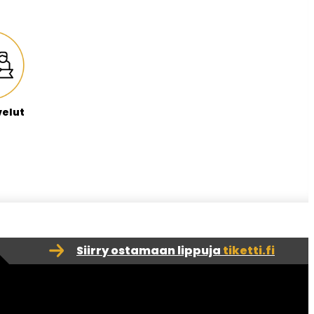
velut
Siirry ostamaan lippuja
tiketti.fi