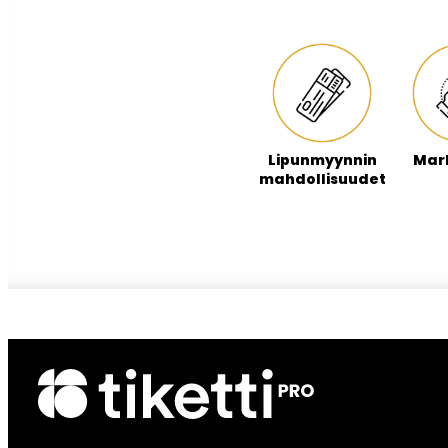
Lipunmyynnin
Mark
mahdollisuudet