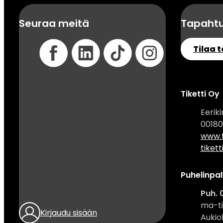
Seuraa meitä
Tapahtu
Tilaa 
Tiketti Oy
Eerik
00180
www.ti
tikett
Puhelinpal
Puh. 
ma-ti 
Kirjaudu sisään
Aukiol