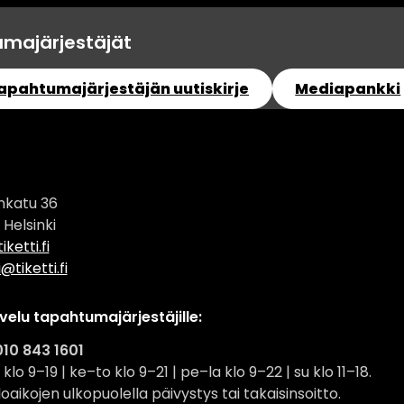
majärjestäjät
tapahtumajärjestäjän uutiskirje
Mediapankki
inkatu 36
 Helsinki
ketti.fi
i@tiketti.fi
velu tapahtumajärjestäjille:
010 843 1601
klo 9–19 | ke–to klo 9–21 | pe–la klo 9–22 | su klo 11–18.
oaikojen ulkopuolella päivystys tai takaisinsoitto.