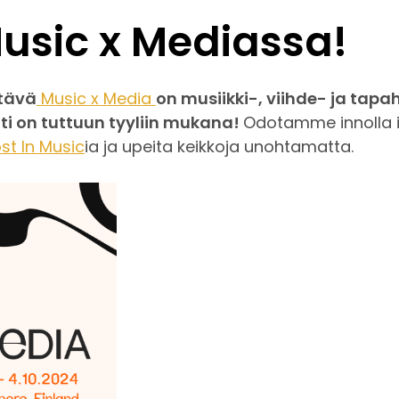
sic x Mediassa!
ttävä
Music x Media
on musiikki-, viihde- ja tap
ti on tuttuun tyyliin mukana!
Odotamme innolla i
ost In Music
ia ja upeita keikkoja unohtamatta.