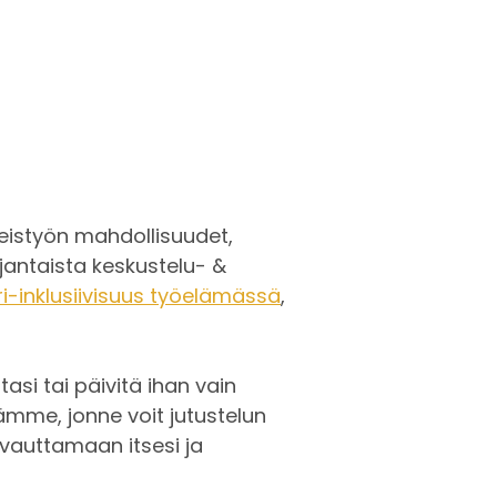
eistyön mahdollisuudet,
antaista keskustelu- &
i-inklusiivisuus työelämässä
,
asi tai päivitä ihan vain
ämme, jonne voit jutustelun
vauttamaan itsesi ja