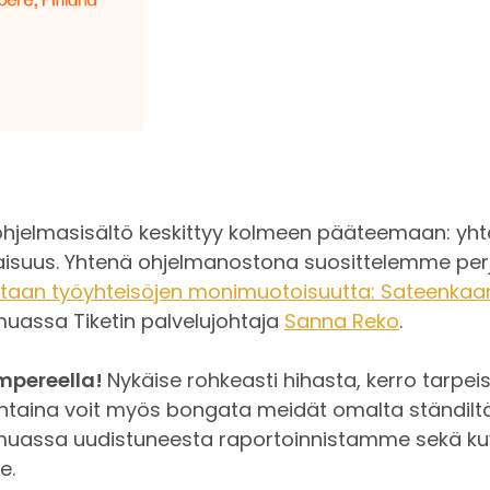
hjelmasisältö keskittyy kolmeen pääteemaan: yht
aisuus. Yhtenä ohjelmanostona suosittelemme perj
vitaan työyhteisöjen monimuotoisuutta: Sateenkaar
muassa Tiketin palvelujohtaja
Sanna Reko
.
mpereella!
Nykäise rohkeasti hihasta, kerro tarpeist
jantaina voit myös bongata meidät omalta ständilt
 muassa uudistuneesta raportoinnistamme sekä ku
e.