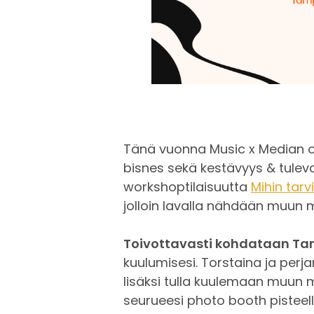
Tänä vuonna Music x Median o
bisnes sekä kestävyys & tulev
workshoptilaisuutta
Mihin tar
jolloin lavalla nähdään muun 
Toivottavasti kohdataan Ta
kuulumisesi. Torstaina ja per
lisäksi tulla kuulemaan muun
seurueesi photo booth pisteell