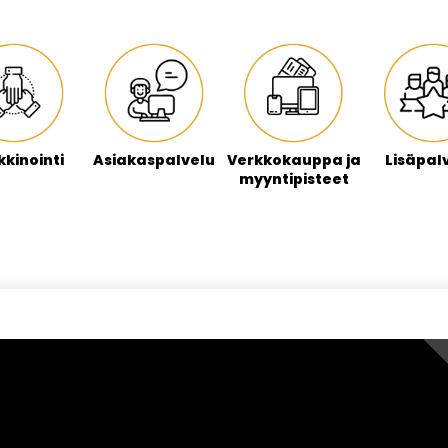
kinointi
Asiakaspalvelu
Verkkokauppa ja
Lisäpal
myyntipisteet