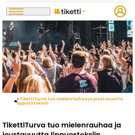
TikettiTurva tuo mielenrauhaa ja joustavuutta
lippuostoksiin
TikettiTurva tuo mielenrauhaa ja
joustavuutta lippuostoksiin