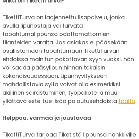
Mikä on TikettiTurva?
TikettiTurva on laajennettu lisäpalvelu, jonka
avulla lipunostaja voi turvata
tapahtumalippunsa odottamattomien
tilanteiden varalta. Jos asiakas ei pääsekään
osallistumaan tapahtumaan TikettiTurvan
ehdoissa mainitun pakottavan syyn vuoksi, hän
voi saada pääsylipun hinnan takaisin
kokonaisuudessaan. Lipunhyvitykseen
mahdollistavia syitä voivat olla esimerkiksi
äkillinen sairastuminen, työpakote ja muu
yllättävä este. Lue lisää palautusehdoista
täältä
.
Helppoa, varmaa ja joustavaa
TikettiTurva tarjoaa Tiketistä lippunsa hankkiville