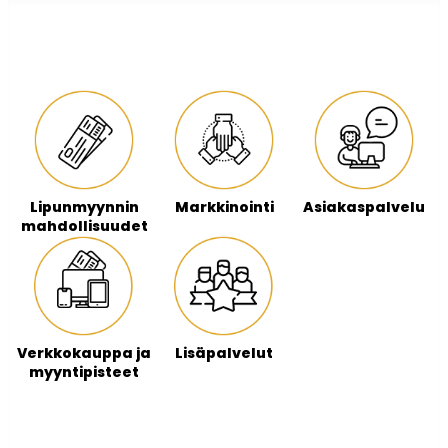
Lipunmyynnin
Markkinointi
Asiakaspalvelu
mahdollisuudet
Verkkokauppa ja
Lisäpalvelut
myyntipisteet