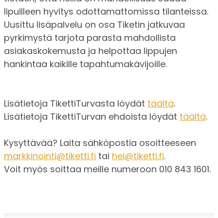
lipuilleen hyvitys odottamattomissa tilanteissa.
Uusittu lisäpalvelu on osa Tiketin jatkuvaa
pyrkimystä tarjota parasta mahdollista
asiakaskokemusta ja helpottaa lippujen
hankintaa kaikille tapahtumakävijoille.
Lisätietoja TikettiTurvasta löydät
täältä
.
Lisätietoja TikettiTurvan ehdoista löydät
täältä
.
Kysyttävää? Laita sähköpostia osoitteeseen
markkinointi@tiketti.fi
tai
hei@tiketti.fi
.
Voit myös soittaa meille numeroon 010 843 1601.