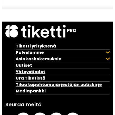
Tiketti yrityksenä
Palvelumme
Asiakaskokemuksia
Uutiset
Yhteystiedot
Ura Tiketissä
Tilaa tapahtumajärjestäjän uutiskirje
Mediapankki
Seuraa meitä