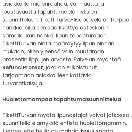
asiakkaille mielenrauhaa, varmuutta ja
joustavuutta tapahtumaelämyksien
suunnitteluun. TikettiTurva-lisäpalvelu on helppo
hankkia, sillä sen saa lisättyä ostoskoriin
samalla, kun hankkii lipun tapahtumaan.
TikettiTurvan hinta määräytyy lipun hinnan
mukaan, ollen yleensä vain muutaman
prosentin lippujen arvosta. Palvelun myöntää
Refund Protect
, joka on erikoistunut
tarjoamaan asiakkailleen kattavia
turvaratkaisuja.
Huolettomampaa tapahtumasuunnittelua
TikettiTurvan myötä lipunostajat voivat jatkossa
suunnitella elämyksiä entistä huolettomammin,
tietäen, että heillä on mahdollisuus saada